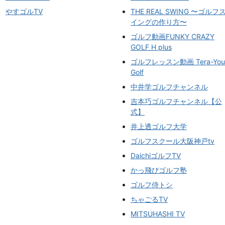
やすゴルTV
THE REAL SWING 〜ゴルフ
イングの作り方〜
ゴルフ動画FUNKY CRAZY
GOLF H plus
ゴルフレッスン動画 Tera-You
Golf
中井学ゴルフチャンネル
吉本巧ゴルフチャンネル【公
式】
井上透ゴルフ大学
ゴルフスクール大阪神戸tv
DaichiゴルフTV
かっ飛びゴルフ塾
ゴルフ侍トシ
ちゃごるTV
MITSUHASHI TV