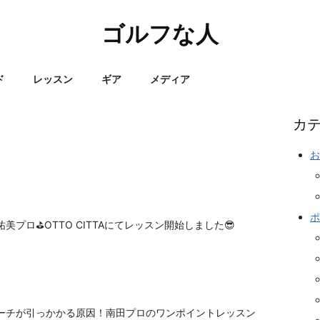
ゴルフな人
ド
レッスン
ギア
メディア
カ
お
ポ
美プロ⛳️OTTO CITTAにてレッスン開始しました😎
ーチが引っかかる原因！南田プロのワンポイントレッスン