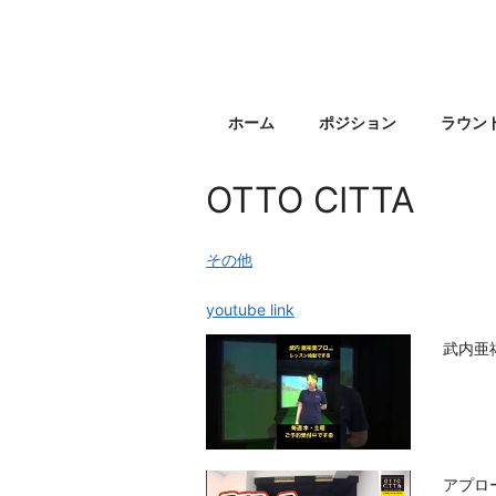
コンテンツへ
ゴ
ナビゲーションへ
ル
ホームへ
フ
な
人
ホーム
ポジション
ラウン
ゴル
フが好き
そしてう
OTTO CITTA
まくなり
たい人の
ゴルフ
その他
YouTube
まとめサ
youtube link
イト
武内亜祐
アプロ