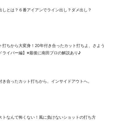
出しとは？６番アイアンでライン出し？ダメ出し？
ト打ちから大変身！20年付き合ったカット打ちよ、さよう
ドライバー編】※最後に南田プロの解説あり♪
付き合ったカット打ちから、インサイドアウトへ。
ストなんて怖くない！風に負けないショットの打ち方