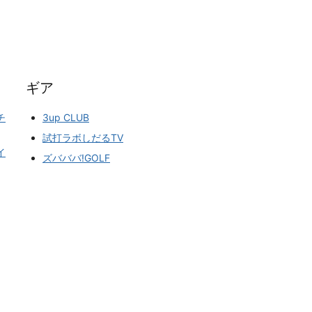
ギア
チ
3up CLUB
試打ラボしだるTV
イ
ズバババ!GOLF