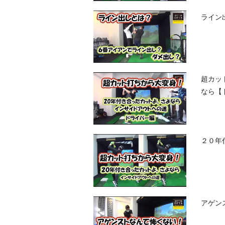
ライン
超カッ
なら【
２０年
アゲン