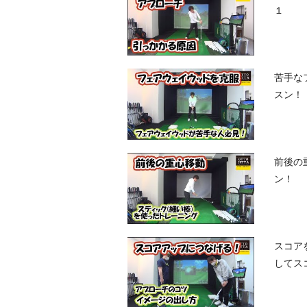
１
苦手な
スン！
前後の
ン！
スコア
してス