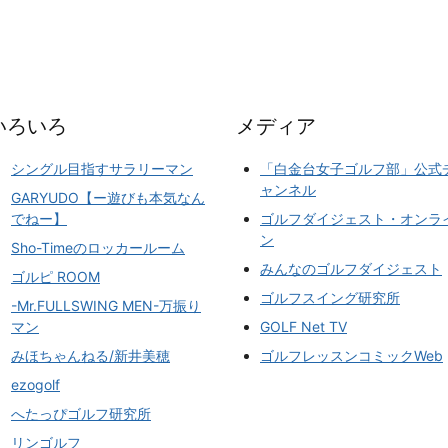
いろいろ
メディア
シングル目指すサラリーマン
「白金台女子ゴルフ部」公式
ャンネル
GARYUDO【ー遊びも本気なん
でねー】
ゴルフダイジェスト・オンラ
ン
Sho-Timeのロッカールーム
みんなのゴルフダイジェスト
ゴルピ ROOM
ゴルフスイング研究所
-Mr.FULLSWING MEN-万振り
マン
GOLF Net TV
みほちゃんねる/新井美穂
ゴルフレッスンコミックWeb
ezogolf
へたっぴゴルフ研究所
リンゴルフ