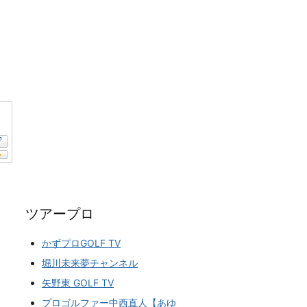
ツアープロ
かずプロGOLF TV
堀川未来夢チャンネル
矢野東 GOLF TV
プロゴルファー中西直人【あゆ