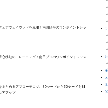
フェアウェイウッドを克服！南田陽平のワンポイントレッ
ラ
レ
重心移動のトレーニング！南田プロのワンポイントレッス
ギ
メ
そ
をまとめるアプローチコツ。30ヤードから50ヤードを制
p
コアアップ！