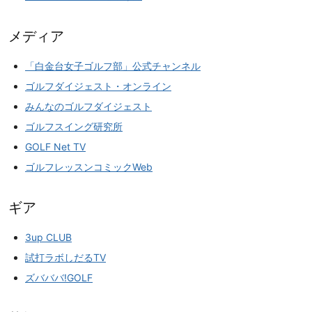
メディア
「白金台女子ゴルフ部」公式チャンネル
ゴルフダイジェスト・オンライン
みんなのゴルフダイジェスト
ゴルフスイング研究所
GOLF Net TV
ゴルフレッスンコミックWeb
ギア
3up CLUB
試打ラボしだるTV
ズバババ!GOLF