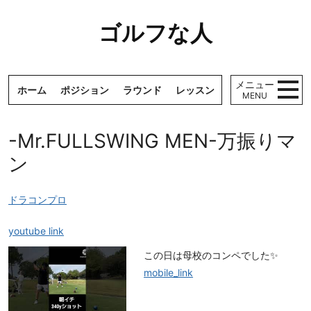
コンテンツへ
ゴ
ナビゲーションへ
ゴルフな人
ル
ホームへ
フ
な
人
メニュー
ゴ
ホーム
ポジション
ラウンド
レッスン
ギア
メディア
MENU
ル
フ
が
-Mr.FULLSWING MEN-万振りマ
好
ン
き
そ
トップツアープロ
し
ドラコンプロ
て
ツアープロ
う
レッスンプロ
youtube link
ま
く
トップアマチュア
この日は母校のコンペでした✨
な
mobile_link
り
アマチュア
た
い
ドラコンプロ