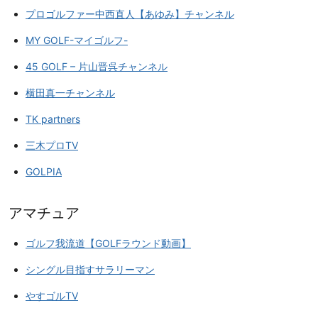
プロゴルファー中西直人【あゆみ】チャンネル
MY GOLF-マイゴルフ-
45 GOLF – 片山晋呉チャンネル
横田真一チャンネル
TK partners
三木プロTV
GOLPIA
アマチュア
ゴルフ我流道【GOLFラウンド動画】
シングル目指すサラリーマン
やすゴルTV