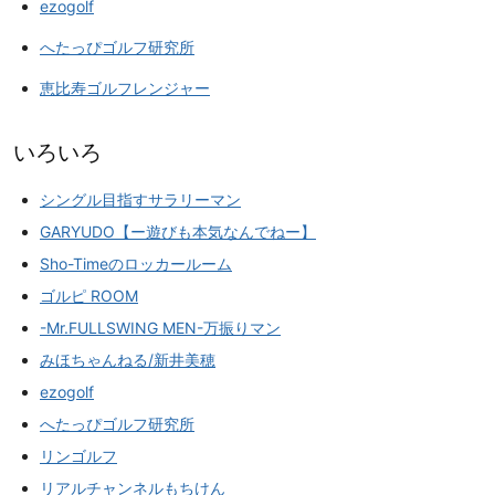
ezogolf
へたっぴゴルフ研究所
恵比寿ゴルフレンジャー
いろいろ
シングル目指すサラリーマン
GARYUDO【ー遊びも本気なんでねー】
Sho-Timeのロッカールーム
ゴルピ ROOM
-Mr.FULLSWING MEN-万振りマン
みほちゃんねる/新井美穂
ezogolf
へたっぴゴルフ研究所
リンゴルフ
リアルチャンネルもちけん