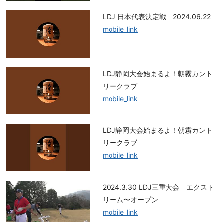
人
クラフトマン
の
LDJ 日本代表決定戦 2024.06.22
ゴ
mobile_link
芸能人
ル
フ
Y
o
プロラウンド
LDJ静岡大会始まるよ！朝霧カント
u
リークラブ
エンジョイラウンド
T
mobile_link
u
アマチュアラウンド
b
e
LDJ静岡大会始まるよ！朝霧カント
ま
と
リークラブ
プロレッスン
め
mobile_link
サ
イ
ト
2024.3.30 LDJ三重大会 エクスト
リーム〜オープン
mobile_link